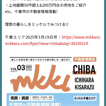
・土地面積50坪超え&200万円台の売地をご紹介
etc、千葉市の不動産情報満載!
TOP
理想の暮らしをミッケルでみつける!!
NEWS
千葉エリア2025年3月19日号：
https://www.mikkaru-
EVENT
mikkeru.com/flyer/?area=chiba&day=20250319
住宅情報誌ミッケル
市原
エリア
千葉
エリア
内房
エリア
デジタルサイネージ
不動産一括査定