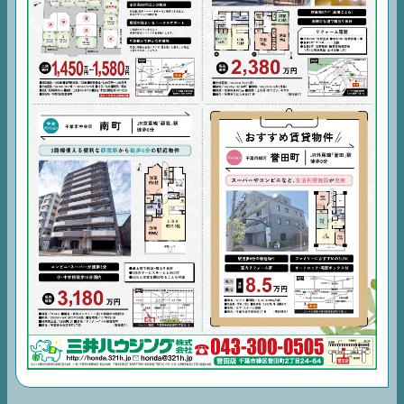
EVENT
住宅情報誌ミッケル
市原
エリア
千葉
エリア
内房
エリア
デジタルサイネージ
不動産一括査定
コラム