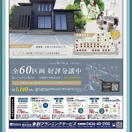
EVENT
住宅情報誌ミッケル
市原
エリア
千葉
エリア
内房
エリア
デジタルサイネージ
不動産一括査定
コラム