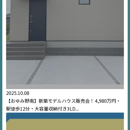
TOP
NEWS
EVENT
住宅情報誌ミッケル
市原
エリア
2025.10.08
千葉
エリア
【おゆみ野南】新築モデルハウス販売会！
4,980万円・
内房
エリア
駅徒歩12分・大容量収納付き3LD...
デジタルサイネージ