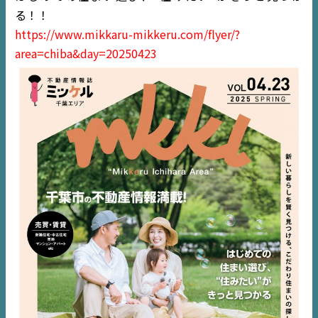
る！！
NEWS
https://www.mikkaru-mikkeru.com/flyer/?
area=chiba&day=20250423
EVENT
住宅情報誌ミッケル
市原
エリア
千葉
エリア
内房
エリア
デジタルサイネージ
不動産一括査定
コラム