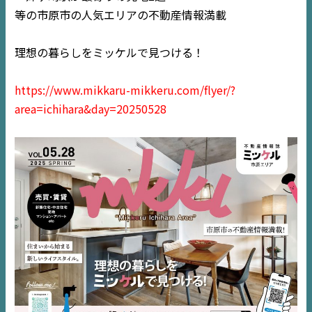
等の市原市の人気エリアの不動産情報満載
住宅情報誌ミッケル
理想の暮らしをミッケルで見つける！
市原
エリア
千葉
エリア
https://www.mikkaru-mikkeru.com/flyer/?
内房
エリア
area=ichihara&day=20250528
デジタルサイネージ
不動産一括査定
コラム