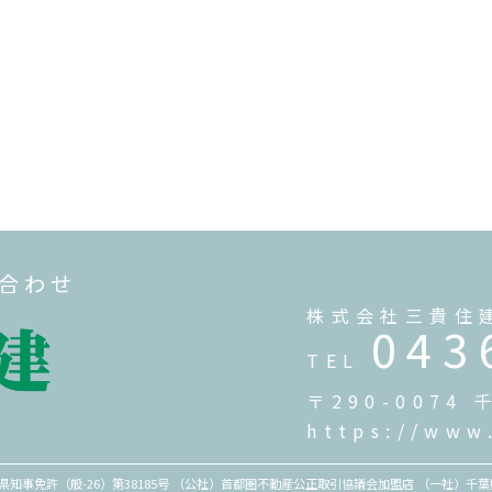
い合わせ
株式会社三貴住
043
TEL
〒290-007
https://www
千葉県知事免許（般-26）第38185号 （公社）首都圏不動産公正取引協議会加盟店 （一社