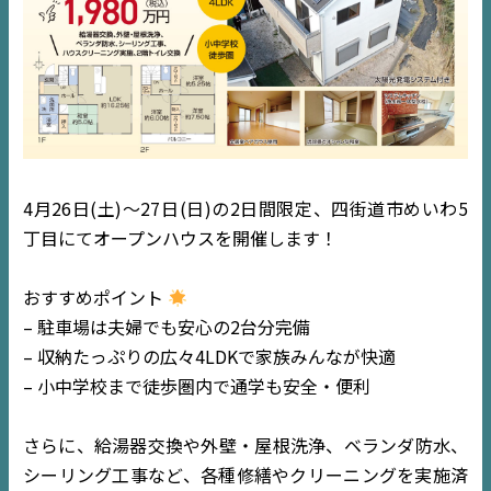
4月26日(土)～27日(日)の2日間限定、四街道市めいわ5
TOP
丁目にてオープンハウスを開催します！
NEWS
おすすめポイント
– 駐車場は夫婦でも安心の2台分完備
EVENT
– 収納たっぷりの広々4LDKで家族みんなが快適
– 小中学校まで徒歩圏内で通学も安全・便利
住宅情報誌ミッケル
市原
エリア
さらに、給湯器交換や外壁・屋根洗浄、ベランダ防水、
千葉
エリア
シーリング工事など、各種修繕やクリーニングを実施済