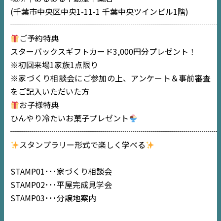
(千葉市中央区中央1-11-1 千葉中央ツインビル1階)
┈┈┈┈┈┈┈┈┈┈┈┈┈┈┈┈┈┈┈┈┈┈┈┈┈┈
ご予約特典
スターバックスギフトカード3,000円分プレゼント！
※初回来場1家族1点限り
TOP
※家づくり相談会にご参加の上、アンケート＆事前審査
をご記入いただいた方
NEWS
お子様特典
ひんやり冷たいお菓子プレゼント
EVENT
┈┈┈┈┈┈┈┈┈┈┈┈┈┈┈┈┈┈┈┈┈┈┈┈┈┈
スタンプラリー形式で楽しく学べる
住宅情報誌ミッケル
市原
エリア
STAMP01･･･家づくり相談会
千葉
エリア
STAMP02･･･平屋完成見学会
内房
エリア
STAMP03･･･分譲地案内
デジタルサイネージ