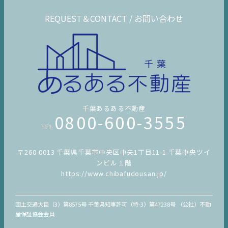
REQUEST＆CONTACT / お問い合わせ
千葉あるある不動産
0800-600-3555
TEL
〒260-0013 千葉県千葉市中央区中央1丁目11-1 千葉中央ツイ
ンビル１階
https://www.chibafudousan.jp/
国土交通大臣（3）第8575号 千葉県知事許可（特-3）第47238号 （公社）不動
産保証協会会員