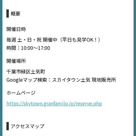
TOP
概要
NEWS
開催日時
EVENT
毎週 土・日・祝 開催中（平日も見学OK！）
時間｜10:00〜17:00
住宅情報誌ミッケル
開催場所
市原
エリア
千葉市緑区土気町
千葉
エリア
Googleマップ検索：スカイタウン土気 現地販売所
内房
エリア
ホームページ
デジタルサイネージ
https://skytown.granfamilo.jp/reserve.php
不動産一括査定
アクセスマップ
コラム