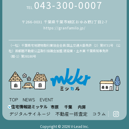
043-300-0007
TEL
〒266-0031 千葉県千葉市緑区おゆみ野2丁目2-7
https://granfamilo.jp/
（一社）千葉県宅地建物取引業協会会員 国土交通大臣免許（2）第9731号 （公
社）首都圏不動産公正取引協議会加盟 建設業・土木業 千葉県知事免許
（般-1）第38180号
TOP
NEWS
EVENT
住宅情報誌ミッケル
市原
千葉
内房
デジタルサイネージ
不動産一括査定
コラム
Copyright © 2026 V-Lead Inc.