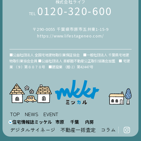
株式会社ライフ
0120-320-600
TEL
〒290-0055 千葉県市原市五井東1-15-9
https://www.lifestageneo.com/
■公益社団法人 全国宅地建物取引業保証協会 ■一般社団法人 千葉県宅地建
物取引業協会会員 ■公益社団法人 首都圏不動産公正取引協議会加盟 ■ 宅建
業 （９）第８８７８号 ■建設業 （般-2）第42447号
TOP
NEWS
EVENT
住宅情報誌ミッケル
市原
千葉
内房
デジタルサイネージ
不動産一括査定
コラム