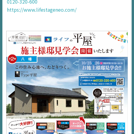
0120-320-600
TOP
https://www.lifestageneo.com/
NEWS
EVENT
住宅情報誌ミッケル
市原
エリア
千葉
エリア
内房
エリア
デジタルサイネージ
不動産一括査定