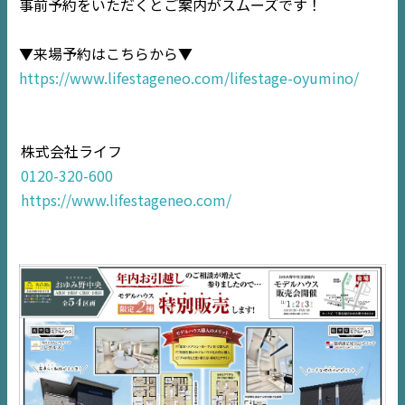
事前予約をいただくとご案内がスムーズです！
NEWS
▼来場予約はこちらから▼
https://www.lifestageneo.com/lifestage-oyumino/
EVENT
住宅情報誌ミッケル
株式会社ライフ
市原
エリア
0120-320-600
千葉
エリア
https://www.lifestageneo.com/
内房
エリア
デジタルサイネージ
不動産一括査定
コラム