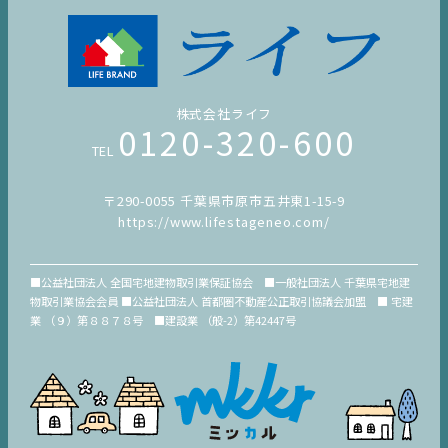
株式会社ライフ
0120-320-600
TEL
〒290-0055 千葉県市原市五井東1-15-9
https://www.lifestageneo.com/
■公益社団法人 全国宅地建物取引業保証協会 ■一般社団法人 千葉県宅地建
物取引業協会会員 ■公益社団法人 首都圏不動産公正取引協議会加盟 ■ 宅建
業 （９）第８８７８号 ■建設業 （般-2）第42447号