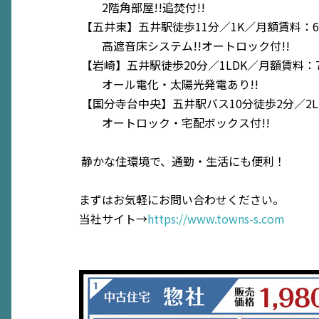
2階角部屋!!追焚付!!
【五井東】五井駅徒歩11分／1K／月額賃料：6
高遮音床システム!!オートロック付!!
【岩崎】五井駅徒歩20分／1LDK／月額賃料：7
オール電化・太陽光発電あり!!
【国分寺台中央】五井駅バス10分徒歩2分／2L
オートロック・宅配ボックス付!!
静かな住環境で、通勤・生活にも便利！
まずはお気軽にお問い合わせください。
当社サイト→
https://www.towns-s.com