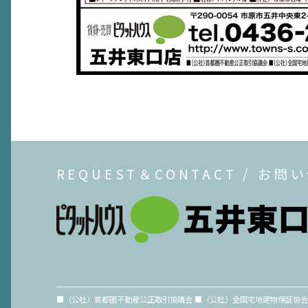
REQUEST＆CONTACT / お問
■（公社）首都圏不動産公正取引協議会 ■（公社）全国宅地建物保証協会会