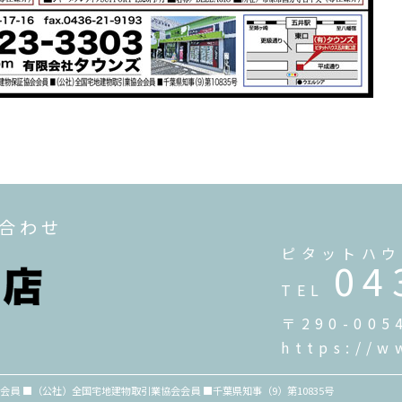
い合わせ
ピタットハウ
04
TEL
〒290-00
https://w
員 ■（公社）全国宅地建物取引業協会会員 ■千葉県知事（9）第10835号