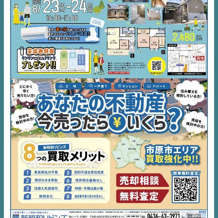
EVENT
住宅情報誌ミッケル
市原
エリア
千葉
エリア
内房
エリア
デジタルサイネージ
不動産一括査定
コラム