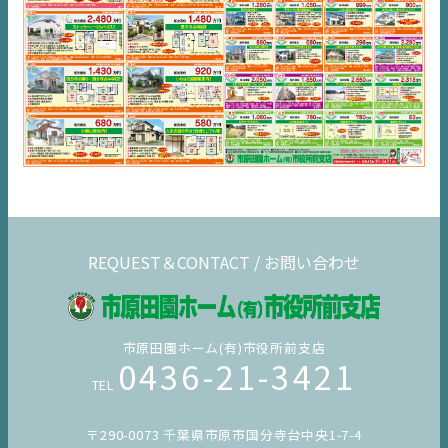
内房
エリア
デジタルサイネージ
不動産一括査定
コラム
REQUEST＆CONTACT / お問い合わせ
市原田園ホーム(有)市役所前支店
0436-21-3421
TEL
〒290-0073 千葉県市原市国分寺台中央1-7-4