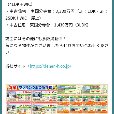
（4LDK＋WIC）
・中古住宅 南国分寺台：3,380万円（1F：1DK・2F：
2SDK＋WIC・屋上）
・中古住宅 東国分寺台：1,430万円（3LDK）
誌面にはその他にも多数掲載中！
気になる物件がございましたらぜひお問い合わせくださ
い。
TOP
当社サイト→
https://denen-h.co.jp/
NEWS
EVENT
住宅情報誌ミッケル
市原
エリア
千葉
エリア