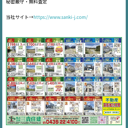
秘密厳守・無料査定
EVENT
当社サイト→
https://www.sanki-j.com/
住宅情報誌ミッケル
市原
エリア
千葉
エリア
内房
エリア
デジタルサイネージ
不動産一括査定
コラム