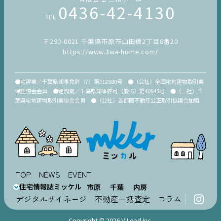
0436-42-4130
TEL
〒290-0021 千葉県市原市山田橋2丁目8番20
https://www.3wa-home.com/
●宅建業／千葉県知事免許（7）第012580号 ●（公社）全国宅地建物取引業
保証協会会員 ●建設業／千葉県知事許可（般-5）第40945号 ●（一社）千
葉県宅地建物取引業協会会員 ●（公社）首都圏不動産公正取引協議会加盟
TOP
NEWS
EVENT
住宅情報誌ミッケル
市原
千葉
内房
デジタルサイネージ
不動産一括査定
コラム
Copyright © 2026 V-Lead Inc.