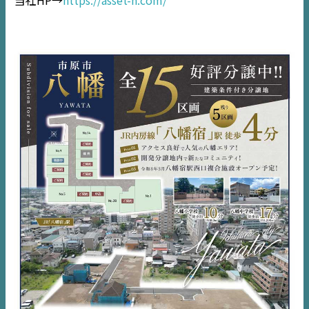
EVENT
住宅情報誌ミッケル
市原
エリア
千葉
エリア
内房
エリア
デジタルサイネージ
不動産一括査定
コラム