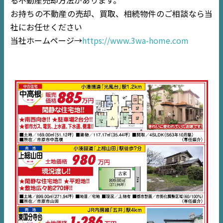
TOP
お持ちの不動産の売却、買取、相続物件のご相談なら当
社にお任せください
NEWS
当社ホームページ→
https://www.3wa-home.com
EVENT
住宅情報誌ミッケル
市原
エリア
千葉
エリア
内房
エリア
デジタルサイネージ
不動産一括査定
コラム