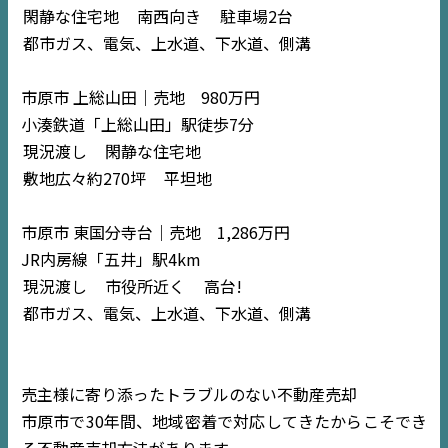
閑静な住宅地
南西向き
駐車場2台
都市ガス、電気、上水道、下水道、側溝
市原市 上総山田｜売地 980万円
小湊鉄道「上総山田」駅徒歩7分
現況渡し
閑静な住宅地
敷地広々約270坪
平坦地
市原市 東国分寺台｜売地 1,286万円
JR内房線「五井」駅4km
現況渡し
市役所近く
高台!
都市ガス、電気、上水道、下水道、側溝
売主様に寄り添ったトラブルのない不動産売却
市原市で30年間、地域密着で対応してきたからこそでき
る不動産売却方法があります。