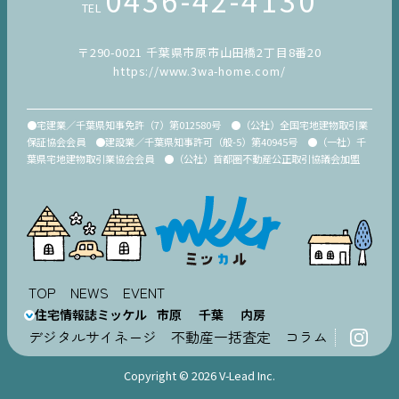
TEL
〒290-0021 千葉県市原市山田橋2丁目8番20
https://www.3wa-home.com/
●宅建業／千葉県知事免許（7）第012580号 ●（公社）全国宅地建物取引業
保証協会会員 ●建設業／千葉県知事許可（般-5）第40945号 ●（一社）千
葉県宅地建物取引業協会会員 ●（公社）首都圏不動産公正取引協議会加盟
TOP
NEWS
EVENT
住宅情報誌ミッケル
市原
千葉
内房
デジタルサイネージ
不動産一括査定
コラム
Copyright © 2026 V-Lead Inc.