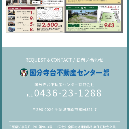
デジタルサイネージ
不動産一括査定
コラム
REQUEST＆CONTACT / お問い合わせ
国分寺台不動産センター有限会社
0436-23-1288
TEL
〒290-0024 千葉県市原市根田321-7
千葉県知事免許（9）第9493号 （公社）全国宅地建物取引業保証協会々員