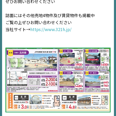
ぜひお問い合わせください
住宅情報誌ミッケル
誌面にはその他売地4物件及び賃貸物件も掲載中
市原
エリア
ご覧の上ぜひお問い合わせください
千葉
エリア
当社サイト→
https://www.321h.jp/
内房
エリア
デジタルサイネージ
不動産一括査定
コラム