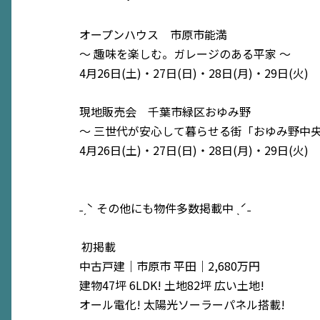
オープンハウス 市原市能満
〜 趣味を楽しむ。ガレージのある平家 〜
4月26日(土)・27日(日)・28日(月)・29日(火) 1
現地販売会 千葉市緑区おゆみ野
〜 三世代が安心して暮らせる街「おゆみ野中央
4月26日(土)・27日(日)・28日(月)・29日(火) 1
˗ˏˋ その他にも物件多数掲載中 ˎˊ˗
初掲載
中古戸建｜市原市 平田｜2,680万円
建物47坪 6LDK! 土地82坪 広い土地!
オール電化! 太陽光ソーラーパネル搭載!