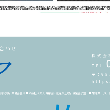
い合わせ
株式会
TEL
〒290
https
物取引業協会会員 ■公益社団法人 首都圏不動産公正取引協議会加盟 ■ 宅建業 （９）第８