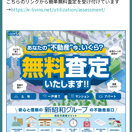
TOP
こちらのリンクから簡単無料査定を受け付けています
→
https://e-livins.net/utilization/assessment/
NEWS
EVENT
住宅情報誌ミッケル
市原
エリア
千葉
エリア
内房
エリア
デジタルサイネージ
不動産一括査定
コラム