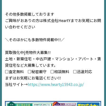
NEWS
その他多数掲載しております
ご興味がおありの方は株式会社HeartYまでお気軽にお問
EVENT
い合わせください
住宅情報誌ミッケル
＼そのほかにも多数物件掲載中!!／
市原
エリア
千葉
エリア
買取強化中|売物件大募集!!
土地・新築住宅・中古戸建・マンション・アパート・賃
内房
エリア
貸住宅など大募集しています。
□査定無料 □秘密厳守 □相談無料 □迅速対応
デジタルサイネージ
まずはお気軽にお電話ください!!
当社サイト→
https://www.hearty15943.co.jp/
不動産一括査定
コラム