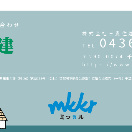
い合わせ
株式会社三貴住
043
TEL
〒290-007
https://www
千葉県知事免許（般-26）第38185号 （公社）首都圏不動産公正取引協議会加盟店 （一社