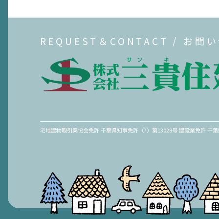
REQUEST＆CONTACT / お問
宅地建物取引業協会免許 千葉県知事免許（7）第13028号 建設業免許 