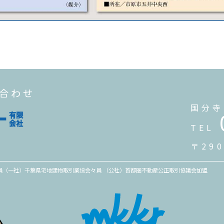
い合わせ
国分寺
TEL
〒29
々員（一社）千葉県宅地建物取引業協会々員 （公社）首都圏不動産公正取引協議会加盟