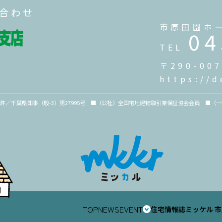
い合わせ
市原田園ホ
04
TEL
〒290-0
https://d
免許／千葉県知事（般-3）第27995号 ■（公社）全国宅地建物取引業保証協会会員 ■
TOP
NEWS
EVENT
住宅情報誌ミッケル
市