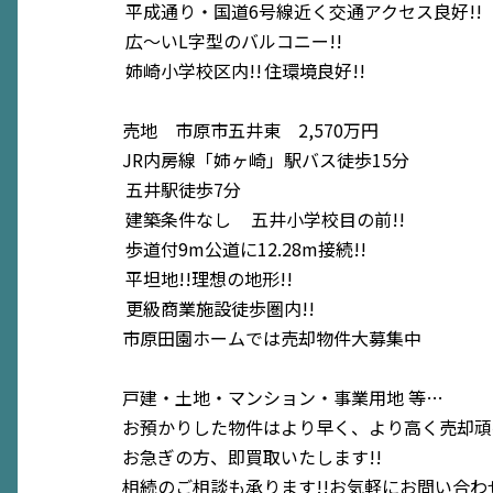
平成通り・国道6号線近く交通アクセス良好!!
広〜いL字型のバルコニー!!
姉崎小学校区内!!
住環境良好!!
売地 市原市五井東 2,570万円
JR内房線「姉ヶ崎」駅バス徒歩15分
五井駅徒歩7分
建築条件なし
五井小学校目の前!!
歩道付9m公道に12.28m接続!!
平坦地!!理想の地形!!
更級商業施設徒歩圏内!!
市原田園ホームでは売却物件大募集中
戸建・土地・マンション・事業用地 等…
お預かりした物件はより早く、より高く売却頑張
お急ぎの方、即買取いたします!!
相続のご相談も承ります!!お気軽にお問い合わせ