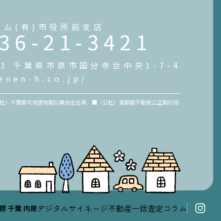
ーム(有)市役所前支店
36-21-3421
073 千葉県市原市国分寺台中央1-7-4
enen-h.co.jp/
（一社）千葉県宅地建物取引業協会会員 ■（公社）首都圏不動産公正取引協
デジタルサイネージ
不動産一括査定
コラム
原
千葉
内房