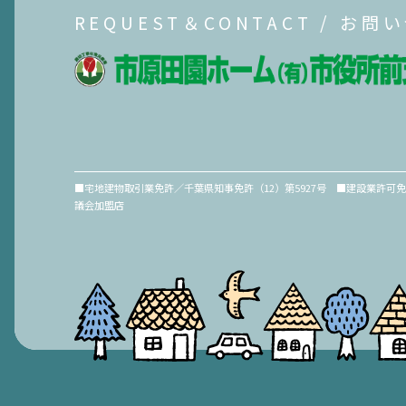
REQUEST＆CONTACT / お問
■宅地建物取引業免許／千葉県知事免許（12）第5927号 ■建設業許可
議会加盟店