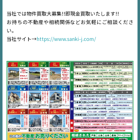
当社では物件買取大募集!!即現金買取いたします!!
お持ちの不動産や相続関係などお気軽にご相談くださ
い。
当社サイト→
https://www.sanki-j.com/
TOP
NEWS
EVENT
住宅情報誌ミッケル
市原
エリア
千葉
エリア
内房
エリア