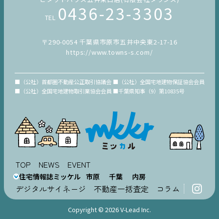
0436-23-3303
TEL
〒290-0054 千葉県市原市五井中央東2-17-16
https://www.towns-s.com/
■（公社）首都圏不動産公正取引協議会 ■（公社）全国宅地建物保証協会会員
■（公社）全国宅地建物取引業協会会員 ■千葉県知事（9）第10835号
TOP
NEWS
EVENT
住宅情報誌ミッケル
市原
千葉
内房
デジタルサイネージ
不動産一括査定
コラム
Copyright © 2026 V-Lead Inc.