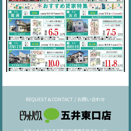
千葉
エリア
内房
エリア
デジタルサイネージ
不動産一括査定
コラム
REQUEST＆CONTACT / お問い合わせ
ピタットハウス五井東口店(有限会社タウンズ)