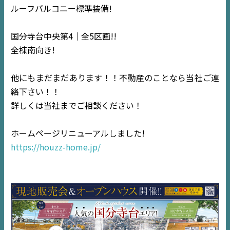
ルーフバルコニー標準装備!
国分寺台中央第4｜全5区画!!
全棟南向き!
他にもまだまだあります！！不動産のことなら当社ご連
絡下さい！！
TOP
詳しくは当社までご相談ください！
NEWS
ホームページリニューアルしました!
https://houzz-home.jp/
EVENT
住宅情報誌ミッケル
市原
エリア
千葉
エリア
内房
エリア