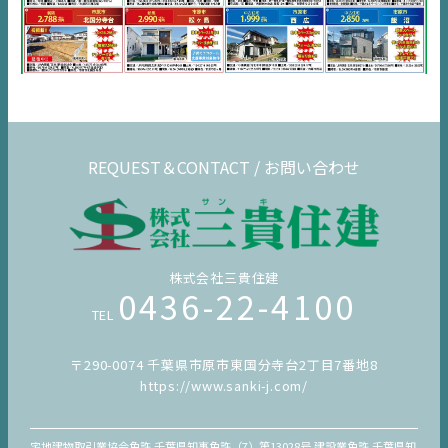
デジタルサイネージ
不動産一括査定
コラム
REQUEST＆CONTACT / お問い合わせ
株式会社三貴住建
0436-22-4100
TEL
〒290-0074 千葉県市原市東国分寺台2丁目7番地8
https://www.sanki-j.com/
宅地建物取引業協会免許 千葉県知事免許（7）第13028号 建設業免許 千葉県知