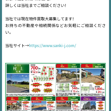
詳しくは当社までご相談ください!
当社では現在物件買取大募集してます!
お持ちの不動産や相続関係などお気軽にご相談くださ
い。
TOP
当社サイト→
https://www.sanki-j.com/
NEWS
EVENT
住宅情報誌ミッケル
市原
エリア
千葉
エリア
内房
エリア