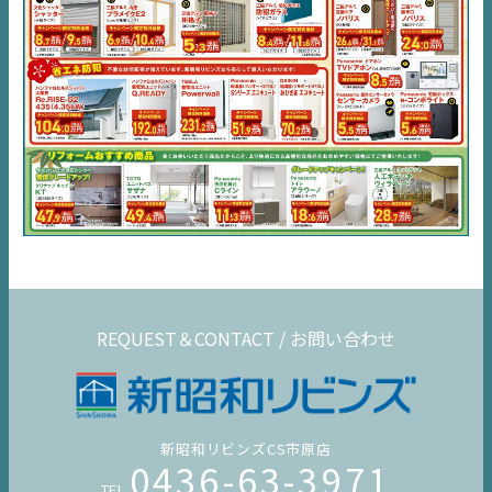
千葉
エリア
内房
エリア
デジタルサイネージ
不動産一括査定
コラム
REQUEST＆CONTACT / お問い合わせ
新昭和リビンズCS市原店
0436-63-3971
TEL