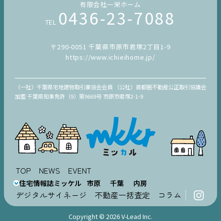
有限会社一栄ホーム
0436-23-7088
TEL
〒290-0051 千葉県市原市君塚2丁目1-9
https://www.ichieihome.jp/
（一社）千葉県宅地建物取引業協会会員 （公社）首都圏不動産公正取引協議会
加盟 千葉県知事免許（9）第9669号 市原市君塚2-1-9
TOP
NEWS
EVENT
住宅情報誌ミッケル
市原
千葉
内房
デジタルサイネージ
不動産一括査定
コラム
Copyright © 2026 V-Lead Inc.