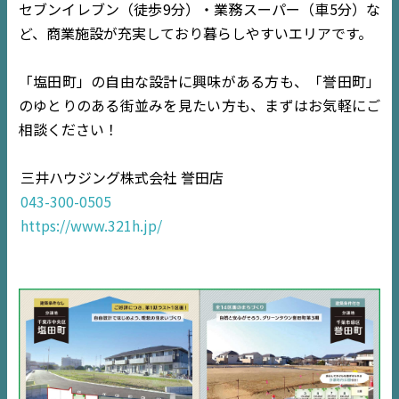
セブンイレブン（徒歩9分）・業務スーパー（車5分）な
NEWS
ど、商業施設が充実しており暮らしやすいエリアです。
EVENT
「塩田町」の自由な設計に興味がある方も、「誉田町」
のゆとりのある街並みを見たい方も、まずはお気軽にご
住宅情報誌ミッケル
相談ください！
市原
エリア
三井ハウジング株式会社 誉田店
千葉
エリア
043-300-0505
内房
エリア
https://www.321h.jp/
デジタルサイネージ
不動産一括査定
コラム