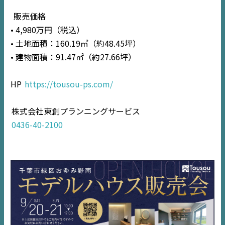
販売価格
• 4,980万円（税込）
• 土地面積：160.19㎡（約48.45坪）
• 建物面積：91.47㎡（約27.66坪）
TOP
NEWS
HP
https://tousou-ps.com/
EVENT
株式会社東創プランニングサービス
0436-40-2100
住宅情報誌ミッケル
市原
エリア
千葉
エリア
内房
エリア
デジタルサイネージ