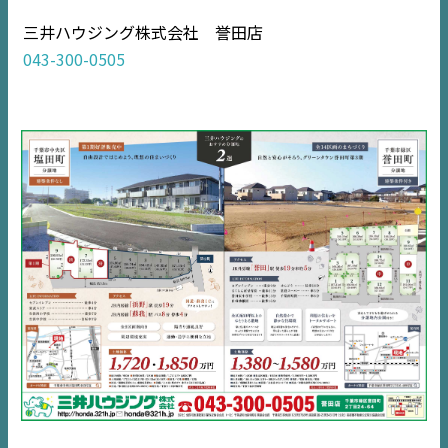
三井ハウジング株式会社 誉田店
住宅情報誌ミッケル
043-300-0505
市原
エリア
千葉
エリア
内房
エリア
デジタルサイネージ
不動産一括査定
コラム