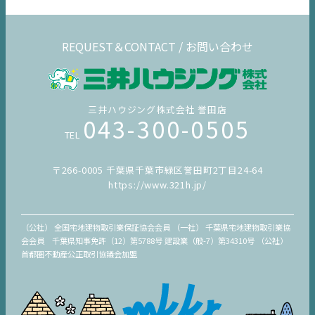
REQUEST＆CONTACT / お問い合わせ
三井ハウジング株式会社 誉田店
043-300-0505
TEL
〒266-0005 千葉県千葉市緑区誉田町2丁目24-64
https://www.321h.jp/
（公社） 全国宅地建物取引業保証協会会員 （一社） 千葉県宅地建物取引業協
会会員 千葉県知事免許（12）第5788号 建設業（般-7）第34310号 （公社）
首都圏不動産公正取引協議会加盟