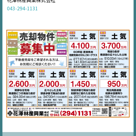
住宅情報誌ミッケル
043-294-1131
市原
エリア
千葉
エリア
内房
エリア
デジタルサイネージ
不動産一括査定
コラム