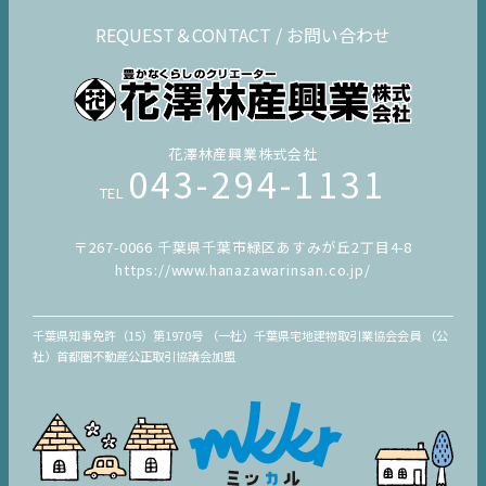
REQUEST＆CONTACT / お問い合わせ
花澤林産興業株式会社
043-294-1131
TEL
〒267-0066 千葉県千葉市緑区あすみが丘2丁目4-8
https://www.hanazawarinsan.co.jp/
千葉県知事免許（15）第1970号 （一社）千葉県宅地建物取引業協会会員 （公
社）首都圏不動産公正取引協議会加盟