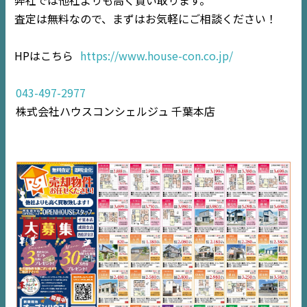
EVENT
査定は無料なので、まずはお気軽にご相談ください！
住宅情報誌ミッケル
HPはこちら
https://www.house-con.co.jp/
市原
エリア
043-497-2977
千葉
エリア
株式会社ハウスコンシェルジュ 千葉本店
内房
エリア
デジタルサイネージ
不動産一括査定
コラム