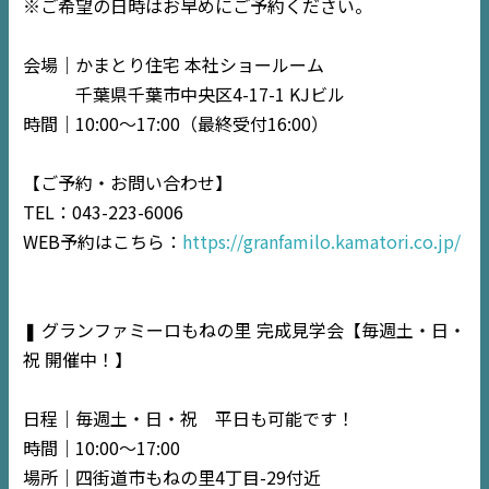
※ご希望の日時はお早めにご予約ください。
会場｜かまとり住宅 本社ショールーム
千葉県千葉市中央区4-17-1 KJビル
時間｜10:00〜17:00（最終受付16:00）
【ご予約・お問い合わせ】
TOP
TEL：043-223-6006
WEB予約はこちら：
https://granfamilo.kamatori.co.jp/
NEWS
EVENT
❚ グランファミーロもねの里 完成見学会【毎週土・日・
祝 開催中！】
住宅情報誌ミッケル
市原
エリア
日程｜毎週土・日・祝 平日も可能です！
千葉
エリア
時間｜10:00〜17:00
場所｜四街道市もねの里4丁目-29付近
内房
エリア