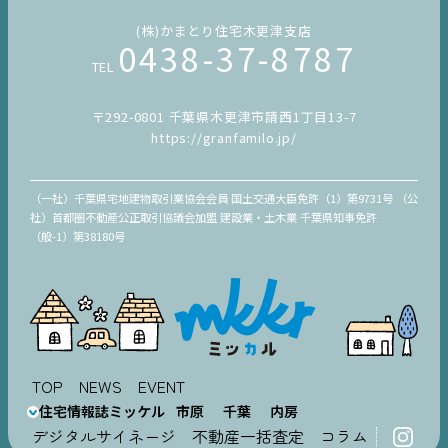
(株)かまとり住宅木更津支店
0438-37-8787
TEL
〒292-0801 千葉県木更津市請西1丁目13-7
https://granfamilo.jp/
（一社）千葉県宅地建物取引業協会会員 国土交通大臣免許（1）第9731号 （公
社）首都圏不動産公正取引協議会加盟 建設業・土木業 千葉県知事免許
（般-1）第38180号
TOP
NEWS
EVENT
住宅情報誌ミッケル
市原
千葉
内房
デジタルサイネージ
不動産一括査定
コラム