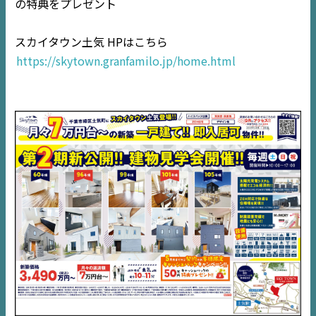
の特典をプレゼント
TOP
スカイタウン土気 HPはこちら
https://skytown.granfamilo.jp/home.html
NEWS
EVENT
住宅情報誌ミッケル
市原
エリア
千葉
エリア
内房
エリア
デジタルサイネージ
不動産一括査定