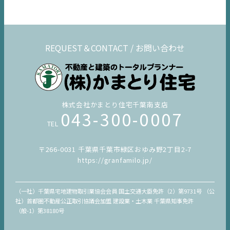
コラム
REQUEST＆CONTACT / お問い合わせ
株式会社かまとり住宅千葉南支店
043-300-0007
TEL
〒266-0031 千葉県千葉市緑区おゆみ野2丁目2-7
https://granfamilo.jp/
（一社）千葉県宅地建物取引業協会会員 国土交通大臣免許（2）第9731号 （公
社）首都圏不動産公正取引協議会加盟 建設業・土木業 千葉県知事免許
（般-1）第38180号