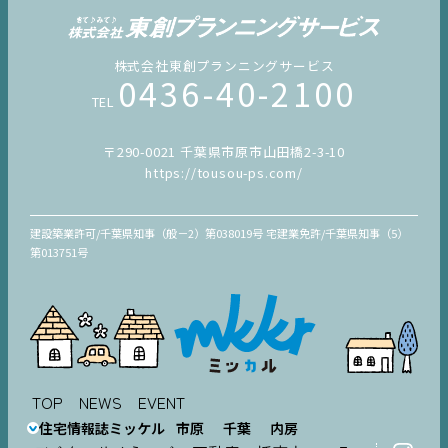
株式会社東創プランニングサービス
0436-40-2100
TEL
〒290-0021 千葉県市原市山田橋2-3-10
https://tousou-ps.com/
建設築業許可/千葉県知事（般－2）第038019号 宅建業免許/千葉県知事（5）
第013751号
TOP
NEWS
EVENT
住宅情報誌ミッケル
市原
千葉
内房