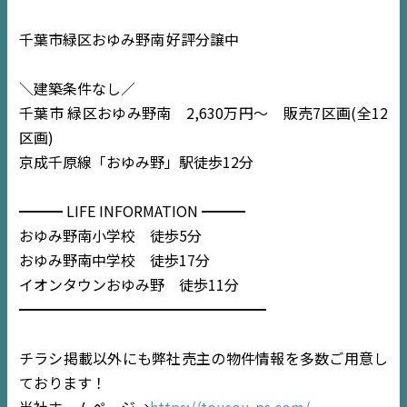
千葉市緑区おゆみ野南
好評分譲中
＼建築条件なし／
千葉市 緑区おゆみ野南 2,630万円〜 販売7区画(全12
区画)
京成千原線「おゆみ野」駅徒歩12分
━━━ LIFE INFORMATION ━━━
おゆみ野南小学校 徒歩5分
TOP
おゆみ野南中学校 徒歩17分
イオンタウンおゆみ野 徒歩11分
NEWS
━━━━━━━━━━━━━━━━━
EVENT
チラシ掲載以外にも弊社売主の物件情報を多数ご用意し
ております！
住宅情報誌ミッケル
当社ホームページ→
https://tousou-ps.com/