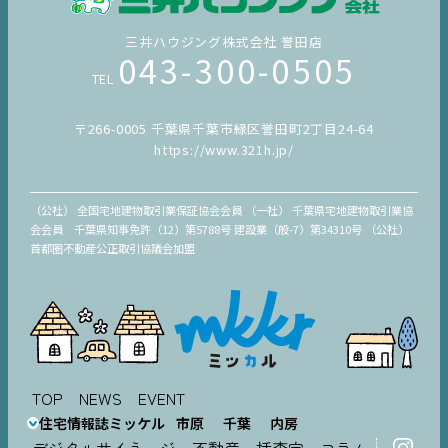
三井ハウジング株式会社 誉田店
043-300-0505
TEL
〒266-0005 千葉県千葉市緑区誉田町2丁目24-64
https://www.321h.jp/
（公社） 全国宅地建物取引業保証協会会員 （一社） 千葉県宅地建物取引業協
会会員 千葉県知事免許（12）第5788号 建設業（般-7）第34310号 （公社）
首都圏不動産公正取引協議会加盟
TOP
NEWS
EVENT
住宅情報誌ミッケル
市原
千葉
内房
デジタルサイネージ
不動産一括査定
コラム