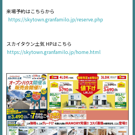
来場予約はこちらから
https://skytown.granfamilo.jp/reserve.php
TOP
NEWS
スカイタウン土気 HPはこちら
https://skytown.granfamilo.jp/home.html
EVENT
住宅情報誌ミッケル
市原
エリア
千葉
エリア
内房
エリア
デジタルサイネージ