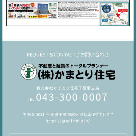
不動産一括査定
コラム
REQUEST＆CONTACT / お問い合わせ
株式会社かまとり住宅千葉南支店
043-300-0007
TEL
〒266-0031 千葉県千葉市緑区おゆみ野2丁目2-7
https://granfamilo.jp/