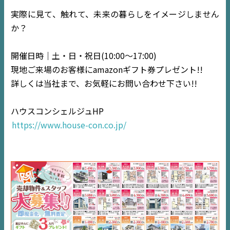
実際に見て、触れて、未来の暮らしをイメージしません
EVENT
か？
住宅情報誌ミッケル
開催日時｜土・日・祝日(10:00〜17:00)
市原
エリア
現地ご来場のお客様にamazonギフト券プレゼント!!
詳しくは当社まで、お気軽にお問い合わせ下さい!!
千葉
エリア
内房
エリア
ハウスコンシェルジュHP
https://www.house-con.co.jp/
デジタルサイネージ
不動産一括査定
コラム