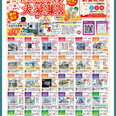
EVENT
住宅情報誌ミッケル
市原
エリア
千葉
エリア
内房
エリア
デジタルサイネージ
不動産一括査定
コラム