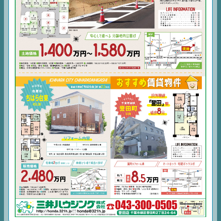
TOP
NEWS
EVENT
住宅情報誌ミッケル
市原
エリア
千葉
エリア
内房
エリア
デジタルサイネージ
不動産一括査定
コラム