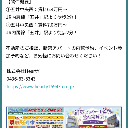
【物件概要】
NEWS
①五井中央西：賃料6.4万円〜
JR内房線「五井」駅より徒歩2分！
EVENT
②五井中央西：賃料7.0万円〜
JR内房線「五井」駅より徒歩2分！
住宅情報誌ミッケル
市原
エリア
不動産のご相談、新築アパートの内覧予約、イベント参
千葉
エリア
加予約など、お気軽にお問い合わせください！
内房
エリア
株式会社HeartY
0436-63-5343
デジタルサイネージ
https://www.hearty15943.co.jp/
不動産一括査定
コラム