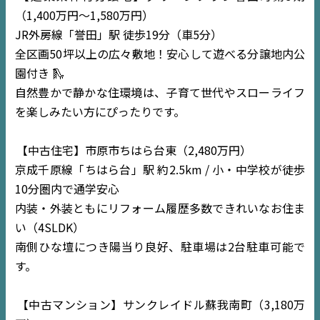
（1,400万円〜1,580万円）
JR外房線「誉田」駅 徒歩19分（車5分）
全区画50坪以上の広々敷地！安心して遊べる分譲地内公
園付き 🛝
自然豊かで静かな住環境は、子育て世代やスローライフ
を楽しみたい方にぴったりです。
【中古住宅】市原市ちはら台東（2,480万円）
京成千原線「ちはら台」駅 約2.5km / 小・中学校が徒歩
10分圏内で通学安心
内装・外装ともにリフォーム履歴多数できれいなお住ま
い（4SLDK）
南側ひな壇につき陽当り良好、駐車場は2台駐車可能で
す。
【中古マンション】サンクレイドル蘇我南町（3,180万