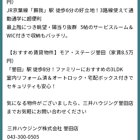
円）
JR京葉線「蘇我」駅 徒歩6分の好立地！3路線使えて通
勤通学に超便利
最上階につき眺望・陽当り抜群
5帖のサービスルーム＆
WIC付きで収納もバッチリ。
【おすすめ賃貸物件】モア・ステージ誉田（家賃8.5万
円）
「誉田」駅 徒歩8分！ファミリーにおすすめの3LDK
TOP
室内リフォーム済＆オートロック・宅配ボックス付きで
セキュリティも安心！
NEWS
気になる物件がございましたら、三井ハウジング誉田店
EVENT
までお気軽にお問い合わせください
住宅情報誌ミッケル
三井ハウジング株式会社 誉田店
市原
エリア
043-300-0505