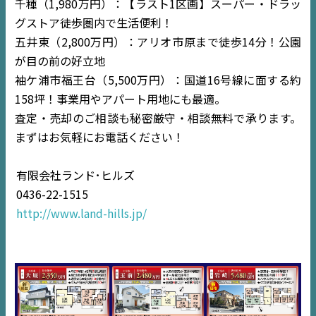
TOP
千種（1,980万円）：【ラスト1区画】スーパー・ドラッ
グストア徒歩圏内で生活便利！
NEWS
五井東（2,800万円）：アリオ市原まで徒歩14分！公園
が目の前の好立地
EVENT
袖ケ浦市福王台（5,500万円）：国道16号線に面する約
158坪！事業用やアパート用地にも最適。
住宅情報誌ミッケル
査定・売却のご相談も秘密厳守・相談無料で承ります。
市原
エリア
まずはお気軽にお電話ください！
千葉
エリア
有限会社ランド･ヒルズ
内房
エリア
0436-22-1515
http://www.land-hills.jp/
デジタルサイネージ
不動産一括査定
コラム